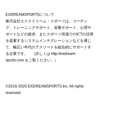
EXDREAMSPORTSについて
株式会社エクスドリーム・スポーツは、コーチン
グ、トレーニングサポート、栄養サポート、心理サ
ポートなどの提供、またスポーツ現場でのICTの活用
を提案するシステムインテグレーションなどを通じ
て、幅広い年代のアスリートを総合的にサポートす
る企業です。　（詳しくは http://exdream-
sports.com をご覧ください。）
©2016-2020 EXDREAMSPORTS Inc. All rights 
reserved.
EXDREAMSPORTS, the EXDREAMSPORTS logo 
and eds auxiliary logos are trademarks of 
EXDREAMSPORTS. Other company and product 
names may be trademarks of their respective 
owners.