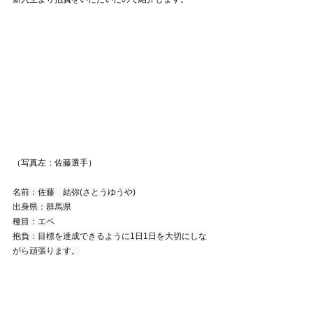
（写真左：佐藤選手）
名前：佐藤　結弥(さとうゆうや)
出身県：群馬県
種目：エペ
抱負：目標を達成できるように1日1日を大切にしな
がら頑張ります。