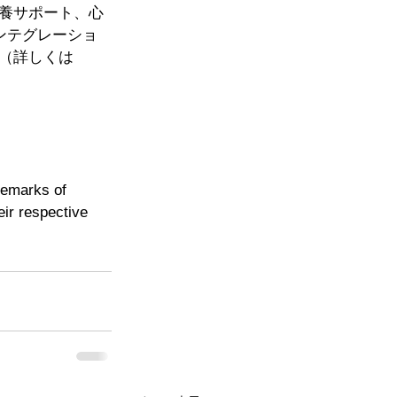
養サポート、心
ンテグレーショ
（詳しくは 
emarks of 
r respective 