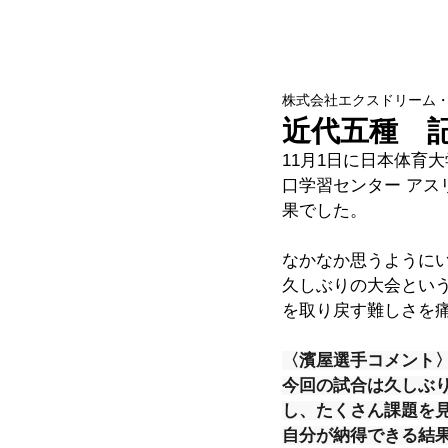
株式会社エクスドリーム
近代五種 
11月1日に日本体育
口学習センター アス
果でした。
なかなか思うように
久しぶりの大会とい
を取り戻す難しさを
〈濱屋選手コメント
今回の試合は久しぶ
し、たくさん課題を
自分が納得できる結