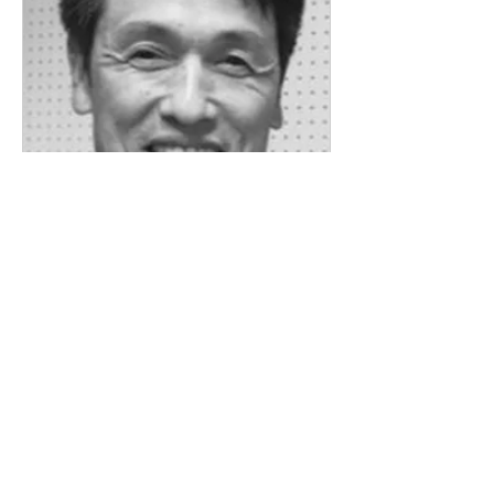
才藤浩 プライベートレッスン（近代
五種/ショート）
30分
6,480
￥6,480
円
今すぐ予約