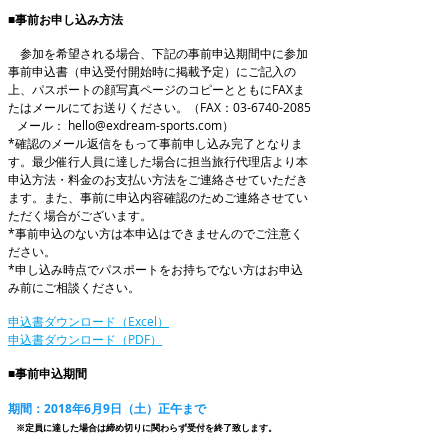
■事前お申し込み方法
参加を希望される場合、下記の事前申込期間中に参加
事前申込書（申込受付開始時に掲載予定）にご記入の
上、パスポートの顔写真ページのコピーとともにFAXま
たはメールにてお送りください。（FAX：03-6740-2085
メール：
hello@exdream-sports.com
）
*確認のメール返信をもって事前申し込み完了となりま
す。最少催行人員に達した場合に担当旅行代理店より本
申込方法・料金のお支払い方法をご連絡させていただき
ます。また、事前に申込内容確認のためご連絡させてい
ただく場合がございます。
*事前申込のない方は本申込はできませんのでご注意く
ださい。
*申し込み時点でパスポートをお持ちでない方はお申込
み前にご相談ください。
申込書ダウンロード（Excel）
申込書ダウンロード（PDF）
■事前申込期間
期間：2018年6月9日（土）正午まで
※定員に達した場合は締め切りに関わらず受付を終了致します。