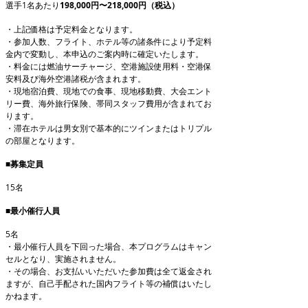
選手1名あたり
198,000円〜218,000円（税込）
・上記価格は予定料金となります。
・参加人数、フライト、ホテル等の諸条件により予定料
金内で変動し、本申込のご案内時に確定いたします。
・料金には燃油サーチャージ、空港施設使用料・空港保
安料及び海外空港諸税が含まれます。
・現地宿泊費、現地での食事、現地移動費、大会エント
リー費、海外旅行保険、帯同スタッフ費用が含まれてお
ります。
・滞在ホテルは男女別で基本的にツインまたはトリプル
の部屋となります。
■募集定員
15名
■最小催行人員
5名
・最小催行人員を下回った場合、本プログラムはキャン
セルとなり、実施されません。
・​その場合、お支払いいただいた参加費は全て返金され
ますが、自己手配された国内フライト等の補償はいたし
かねます。