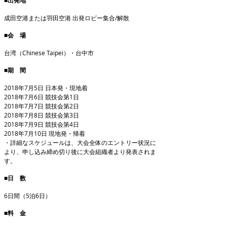
■出発地
成田空港または羽田空港 出発ロビー集合/解散
■会 場
台湾（Chinese Taipei）・台中市
■期 間
2018年7月5日 日本発・現地着
2018年7月6日 競技会第1日
2018年7月7日 競技会第2日
2018年7月8日 競技会第3日
2018年7月9日 競技会第4日
2018年7月10日 現地発・帰着
・詳細なスケジュールは、大会全体のエントリー状況に
より、申し込み締め切り後に大会組織者より発表されま
す。
■日 数
6日間（5泊6日）
■料 金