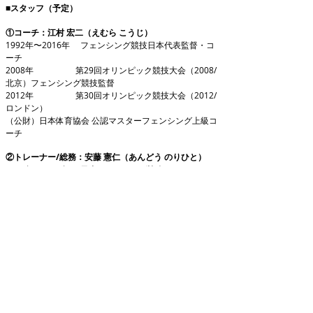
■スタッフ（予定）
①コーチ：江村 宏二（えむら こうじ）
1992年〜2016年 フェンシング競技日本代表監督・コ
ーチ
2008年 第29回オリンピック競技大会（2008/
北京）フェンシング競技監督
2012年 第30回オリンピック競技大会（2012/
ロンドン）
（公財）日本体育協会 公認マスターフェンシング上級コ
ーチ
​②
トレーナー/総務：安藤 憲仁（あんどう のりひと）
2010年〜2016年 日本フェンシング協会トレーナー
2012年〜現在 FCA - アジアフェンシング連合 委員
理学療法士
※参加人数に応じてスタッフを追加する場合がありま
す。
■注意事項
・パスポートに十分な残存有効期限があることをご確認
ください。取得申請中で参加を希望される方はお申込み
前にご相談ください。