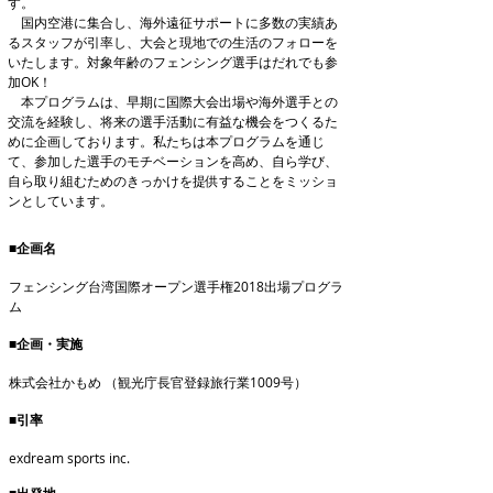
す。
国内空港に集合し、海外遠征サポートに多数の実績あ
るスタッフが引率し、大会と現地での生活のフォローを
いたします。対象年齢のフェンシング選手はだれでも参
加OK！
本プログラムは、早期に国際大会出場や海外選手との
交流を経験し、将来の選手活動に有益な機会をつくるた
めに企画しております。私たちは本プログラムを通じ
て、参加した選手のモチベーションを高め、自ら学び、
自ら取り組むためのきっかけを提供することをミッショ
ンとしています。
■企画名
フェンシング台湾国際オープン選手権2018出場プログラ
ム
■企画・実施
株式会社かもめ （観光庁長官登録旅行業1009号）
■引率
exdream sports inc.