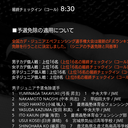
8:30
最終チェックイン（コール）
■予選免除の適用について
全国カデ・ジュニアエペフェンシング選手権大会は最新のFJEラン
免除を行うことに決定しました。
（シニアの予選免除と同基準）
男子カデ個人戦：上位16名
（上位16名の最終チェックイン（コール）
女子カデ個人戦：上位16名
（上位16名の最終チェックイン（コール）
男子ジュニア個人戦：
上位16名
（上位16名の最終チェックイン（コー
女子ジュニア個人戦：上位8名
（上位8名の最終チェックイン（コール
男子ジュニア予選免除選手
1 YUMINAGA TAKAYUKI (弓長 昇主) 1 中央大学 / JME
2 NAKAMOTO NAOSHI (中本 尚志) 2 早稲田大学 / JME
3 KOJO HAYATO (小城 颯人) 3 慶應義塾体育会フェンシング
4 YASUDA KAZUMA (安田 和真) 4 中央大学 / JME
5 ITO KAIUN (伊藤 海雲) 5 慶應義塾体育会フェンシング部 
6 USUI KOSEI (臼井 康晴) 6 宮城県気仙沼高等学校 / JME
7 SHINOHARA KO (篠原 功) 7 鹿児島県立鹿児島南高等学校