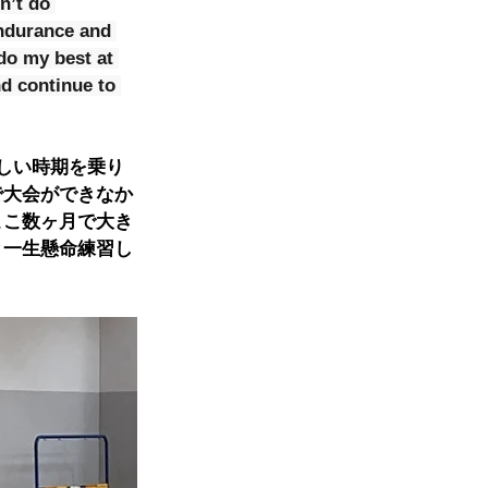
n’t do 
endurance and 
 do my best at 
d continue to 
しい時期を乗り
で大会ができなか
ここ数ヶ月で大き
と一生懸命練習し