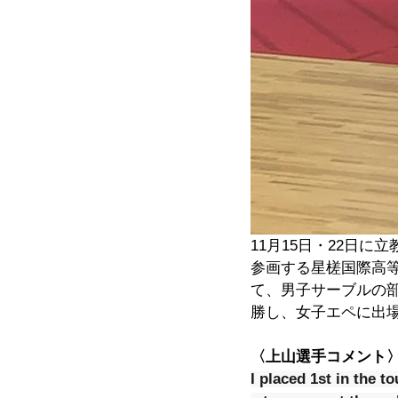
11月15日・22日
参画する星槎国際高
て、男子サーブルの部
勝し、女子エペに出場
〈上山選手コメント
I placed 1st in the t