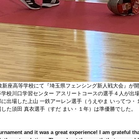
に立教新座高等学校にて『埼玉県フェンシング新人戦大会』が
等学校川口学習センター アスリートコースの選手４人が出
に出場した上山 一鉄アーレン選手（うえやま いってつ・
した須田 真衣選手（すだ まい・１年）は準優勝でした。
〉
ournament and it was a great experience! I am grateful th